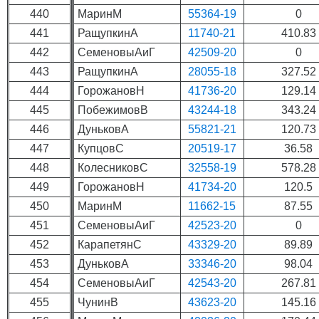
440
МаринМ
55364-19
0
441
РащупкинА
11740-21
410.83
442
СеменовыАиГ
42509-20
0
443
РащупкинА
28055-18
327.52
444
ГорожановН
41736-20
129.14
445
ПобежимовВ
43244-18
343.24
446
ДуньковА
55821-21
120.73
447
КупцовС
20519-17
36.58
448
КолесниковС
32558-19
578.28
449
ГорожановН
41734-20
120.5
450
МаринМ
11662-15
87.55
451
СеменовыАиГ
42523-20
0
452
КарапетянС
43329-20
89.89
453
ДуньковА
33346-20
98.04
454
СеменовыАиГ
42543-20
267.81
455
ЧунинВ
43623-20
145.16