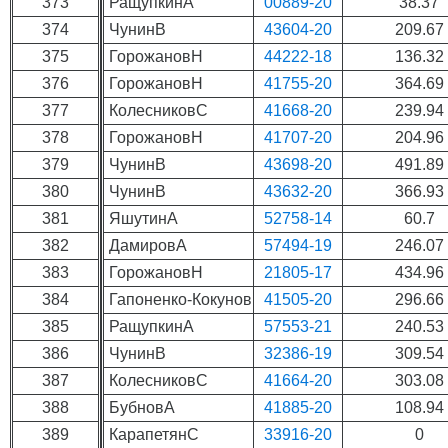
373
РащупкинА
00889-20
38.37
374
ЧунинВ
43604-20
209.67
375
ГорожановН
44222-18
136.32
376
ГорожановН
41755-20
364.69
377
КолесниковС
41668-20
239.94
378
ГорожановН
41707-20
204.96
379
ЧунинВ
43698-20
491.89
380
ЧунинВ
43632-20
366.93
381
ЯшутинА
52758-14
60.7
382
ДамировА
57494-19
246.07
383
ГорожановН
21805-17
434.96
384
Гапоненко-Кокунов
41505-20
296.66
385
РащупкинА
57553-21
240.53
386
ЧунинВ
32386-19
309.54
387
КолесниковС
41664-20
303.08
388
БубновА
41885-20
108.94
389
КарапетянС
33916-20
0