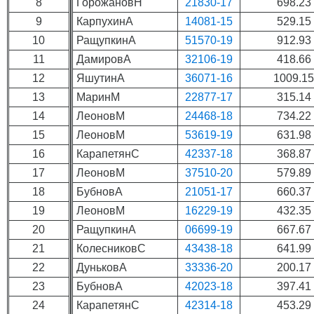
8
ГорожановН
21830-17
698.23
9
КарпухинА
14081-15
529.15
10
РащупкинА
51570-19
912.93
11
ДамировА
32106-19
418.66
12
ЯшутинА
36071-16
1009.1
13
МаринМ
22877-17
315.14
14
ЛеоновМ
24468-18
734.22
15
ЛеоновМ
53619-19
631.98
16
КарапетянС
42337-18
368.87
17
ЛеоновМ
37510-20
579.89
18
БубновА
21051-17
660.37
19
ЛеоновМ
16229-19
432.35
20
РащупкинА
06699-19
667.67
21
КолесниковС
43438-18
641.99
22
ДуньковА
33336-20
200.17
23
БубновА
42023-18
397.41
24
КарапетянС
42314-18
453.29