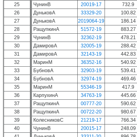
25
ЧунинВ
20019-17
732.9
26
ДуньковА
33329-20
100.82
27
ДуньковА
2019064-19
186.14
28
РащупкинА
51572-19
883.27
29
ЧунинВ
32362-19
478.21
30
ДамировА
32005-19
288.42
31
ДамировА
32143-19
442.83
32
МаринМ
36352-16
540.92
33
БубновА
32903-19
539.41
34
БубновА
32974-19
469.46
35
МаринМ
55346-19
417.9
36
КарпухинА
34763-19
445.66
37
РащупкинА
00777-20
590.62
38
РащупкинА
00722-20
980.67
39
КолесниковС
21219-17
766.34
40
ЧунинВ
20015-17
248.09
41
ДуньковА
33311-20
896.78