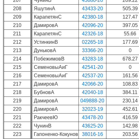
207
ЧунинВ
43680-20
209.22
208
ЯшутинА
43433-20
505.39
209
КарапетянС
42380-18
127.47
210
ДамировА
42096-20
397.05
211
КарапетянС
42326-18
55.66
212
УстинкинВ
02265-18
177.69
213
ДуньковА
33366-20
0
214
ПобежимовВ
43283-18
678.27
215
СеменовыАиГ
42541-20
0
216
СеменовыАиГ
42537-20
161.56
217
ДамировА
42066-20
108.83
218
БубновА
42040-18
384.11
219
ДамировА
049888-20
230.14
220
ДамировА
32023-19
452.61
221
РакчеевЮ
43478-20
416.59
222
ЧунинВ
43625-20
142.98
223
Гапоненко-Кокунов
38016-16
203.56