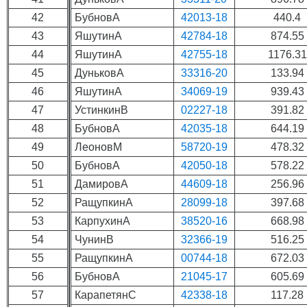
42
БубновА
42013-18
440.4
43
ЯшутинА
42784-18
874.55
44
ЯшутинА
42755-18
1176.31
45
ДуньковА
33316-20
133.94
46
ЯшутинА
34069-19
939.43
47
УстинкинВ
02227-18
391.82
48
БубновА
42035-18
644.19
49
ЛеоновМ
58720-19
478.32
50
БубновА
42050-18
578.22
51
ДамировА
44609-18
256.96
52
РащупкинА
28099-18
397.68
53
КарпухинА
38520-16
668.98
54
ЧунинВ
32366-19
516.25
55
РащупкинА
00744-18
672.03
56
БубновА
21045-17
605.69
57
КарапетянС
42338-18
117.28