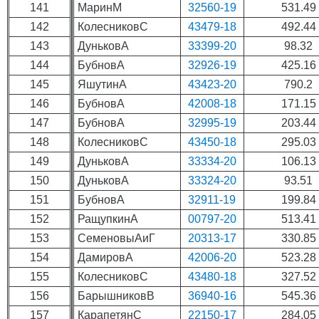
141
МаринМ
32560-19
531.49
142
КолесниковС
43479-18
492.44
143
ДуньковА
33399-20
98.32
144
БубновА
32926-19
425.16
145
ЯшутинА
43423-20
790.2
146
БубновА
42008-18
171.15
147
БубновА
32995-19
203.44
148
КолесниковС
43450-18
295.03
149
ДуньковА
33334-20
106.13
150
ДуньковА
33324-20
93.51
151
БубновА
32911-19
199.84
152
РащупкинА
00797-20
513.41
153
СеменовыАиГ
20313-17
330.85
154
ДамировА
42006-20
523.28
155
КолесниковС
43480-18
327.52
156
БарышниковВ
36940-16
545.36
157
КарапетянС
22150-17
284.05