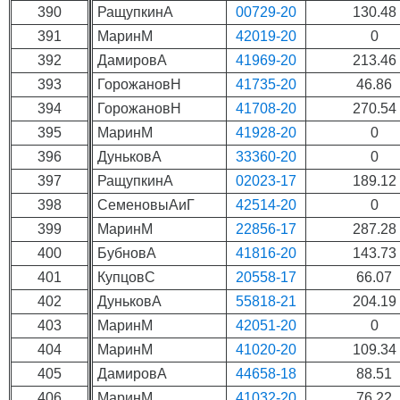
390
РащупкинА
00729-20
130.48
391
МаринМ
42019-20
0
392
ДамировА
41969-20
213.46
393
ГорожановН
41735-20
46.86
394
ГорожановН
41708-20
270.54
395
МаринМ
41928-20
0
396
ДуньковА
33360-20
0
397
РащупкинА
02023-17
189.12
398
СеменовыАиГ
42514-20
0
399
МаринМ
22856-17
287.28
400
БубновА
41816-20
143.73
401
КупцовС
20558-17
66.07
402
ДуньковА
55818-21
204.19
403
МаринМ
42051-20
0
404
МаринМ
41020-20
109.34
405
ДамировА
44658-18
88.51
406
МаринМ
41032-20
76.22