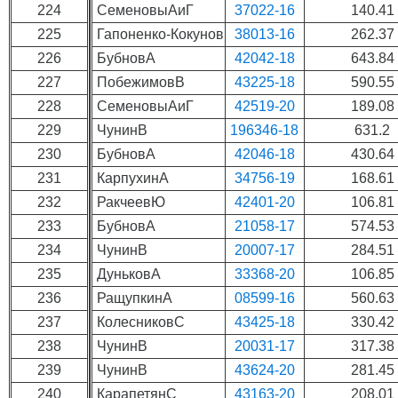
224
СеменовыАиГ
37022-16
140.41
225
Гапоненко-Кокунов
38013-16
262.37
226
БубновА
42042-18
643.84
227
ПобежимовВ
43225-18
590.55
228
СеменовыАиГ
42519-20
189.08
229
ЧунинВ
196346-18
631.2
230
БубновА
42046-18
430.64
231
КарпухинА
34756-19
168.61
232
РакчеевЮ
42401-20
106.81
233
БубновА
21058-17
574.53
234
ЧунинВ
20007-17
284.51
235
ДуньковА
33368-20
106.85
236
РащупкинА
08599-16
560.63
237
КолесниковС
43425-18
330.42
238
ЧунинВ
20031-17
317.38
239
ЧунинВ
43624-20
281.45
240
КарапетянС
43163-20
208.01