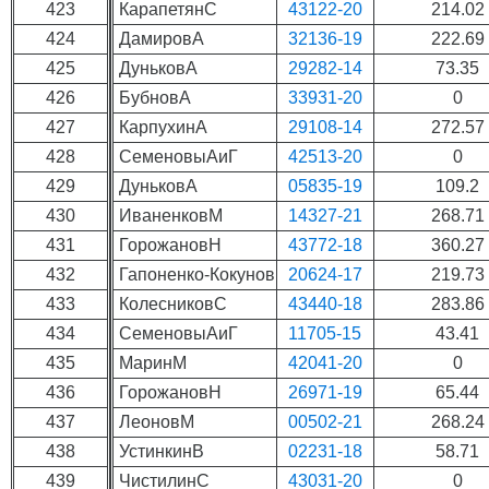
423
КарапетянС
43122-20
214.02
424
ДамировА
32136-19
222.69
425
ДуньковА
29282-14
73.35
426
БубновА
33931-20
0
427
КарпухинА
29108-14
272.57
428
СеменовыАиГ
42513-20
0
429
ДуньковА
05835-19
109.2
430
ИваненковМ
14327-21
268.71
431
ГорожановН
43772-18
360.27
432
Гапоненко-Кокунов
20624-17
219.73
433
КолесниковС
43440-18
283.86
434
СеменовыАиГ
11705-15
43.41
435
МаринМ
42041-20
0
436
ГорожановН
26971-19
65.44
437
ЛеоновМ
00502-21
268.24
438
УстинкинВ
02231-18
58.71
439
ЧистилинС
43031-20
0