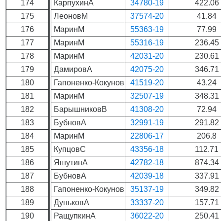
174
КарпухинА
34780-19
422.06
175
ЛеоновМ
37574-20
41.84
176
МаринМ
55363-19
77.99
177
МаринМ
55316-19
236.45
178
МаринМ
42031-20
230.61
179
ДамировА
42075-20
346.71
180
Гапоненко-Кокунов
41519-20
43.24
181
МаринМ
32507-19
348.31
182
БарышниковВ
41308-20
72.94
183
БубновА
32991-19
291.82
184
МаринМ
22806-17
206.8
185
КупцовС
43356-18
112.71
186
ЯшутинА
42782-18
874.34
187
БубновА
42039-18
337.91
188
Гапоненко-Кокунов
35137-19
349.82
189
ДуньковА
33337-20
157.71
190
РащупкинА
36022-20
250.41