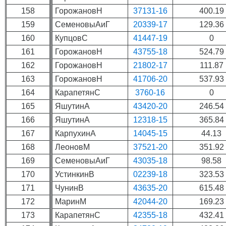
158
ГорожановН
37131-16
400.19
159
СеменовыАиГ
20339-17
129.36
160
КупцовС
41447-19
0
161
ГорожановН
43755-18
524.79
162
ГорожановН
21802-17
111.87
163
ГорожановН
41706-20
537.93
164
КарапетянС
3760-16
0
165
ЯшутинА
43420-20
246.54
166
ЯшутинА
12318-15
365.84
167
КарпухинА
14045-15
44.13
168
ЛеоновМ
37521-20
351.92
169
СеменовыАиГ
43035-18
98.58
170
УстинкинВ
02239-18
323.53
171
ЧунинВ
43635-20
615.48
172
МаринМ
42044-20
169.23
173
КарапетянС
42355-18
432.41