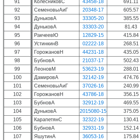
91
КолесниковС
43458-18
691.11
92
СеменовыАиГ
20348-17
605.57
93
ДуньковА
33305-20
385.55
94
ДуньковА
33303-20
81.43
95
РакчеевЮ
12829-15
415.84
96
УстинкинВ
02222-18
268.51
97
ГорожановН
44231-18
435.05
98
БубновА
21037-17
502.43
99
ЛеоновМ
53623-19
288.01
100
ДамировА
32142-19
474.76
101
СеменовыАиГ
37026-16
240.99
102
ГорожановН
43786-18
356.15
103
БубновА
32912-19
469.55
104
ДуньковА
2015080-15
375.05
105
КарапетянС
32322-19
130.41
106
БубновА
32931-19
152.14
107
ЯшутинА
36053-16
175.84