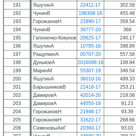
191
ЯшутинА
22411-17
302.59
192
ЧунинВ
196308-18
455.48
193
ГорожановН
21890-17
359.54
194
ЧунинВ
39777-20
368
195
Гапоненко-Кокунов
20625-17
240.17
196
ЯшутинА
10785-16
398.89
197
РащупкинА
00707-20
557.58
198
ДуньковА
2016098-16
108.94
199
МаринМ
55307-19
346.54
200
ЯшутинА
36010-16
499.33
201
БарышниковВ
21418-17
253.21
202
ДамировА
42014-20
218.08
203
ДамировА
44555-18
91.23
204
ГорожановН
21948-17
93.39
205
ГорожановН
31622-17
268.66
206
СеменовыАиГ
20360-17
93.03