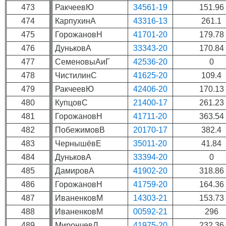
473
РакчеевЮ
34561-19
151.96
474
КарпухинА
43316-13
261.1
475
ГорожановН
41701-20
179.78
476
ДуньковА
33343-20
170.84
477
СеменовыАиГ
42536-20
0
478
ЧистилинС
41625-20
109.4
479
РакчеевЮ
42406-20
170.13
480
КупцовС
21400-17
261.23
481
ГорожановН
41711-20
363.54
482
ПобежимовВ
20170-17
382.4
483
ЧернышёвЕ
35011-20
41.84
484
ДуньковА
33394-20
0
485
ДамировА
41902-20
318.86
486
ГорожановН
41759-20
164.36
487
ИваненковМ
14303-21
153.73
488
ИваненковМ
00592-21
296
489
МирончевЛ
41975-20
232.36