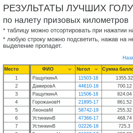
РЕЗУЛЬТАТЫ ЛУЧШИХ ГОЛ
по налету призовых километров
* таблицу можно отсортировать при нажатии н
* любую строку можно подсветить, нажав на н
выделение пропадет.
Наз
Место
ФИО
№гол
Сумма балл
1
РащупкинА
11503-18
1355.3
2
ДамировА
44610-18
700.12
3
РащупкинА
11506-18
824.04
4
ГорожановН
21895-17
861.52
5
ЛеоновМ
58742-19
255.32
6
УстинкинВ
47366-17
468.74
7
УстинкинВ
02226-18
725.3