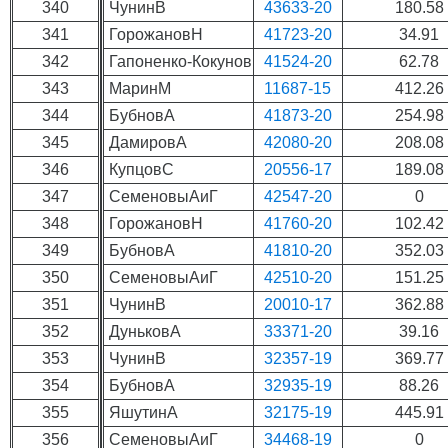
340
ЧунинВ
43633-20
180.58
341
ГорожановН
41723-20
34.91
342
Гапоненко-Кокунов
41524-20
62.78
343
МаринМ
11687-15
412.26
344
БубновА
41873-20
254.98
345
ДамировА
42080-20
208.08
346
КупцовС
20556-17
189.08
347
СеменовыАиГ
42547-20
0
348
ГорожановН
41760-20
102.42
349
БубновА
41810-20
352.03
350
СеменовыАиГ
42510-20
151.25
351
ЧунинВ
20010-17
362.88
352
ДуньковА
33371-20
39.16
353
ЧунинВ
32357-19
369.77
354
БубновА
32935-19
88.26
355
ЯшутинА
32175-19
445.91
356
СеменовыАиГ
34468-19
0