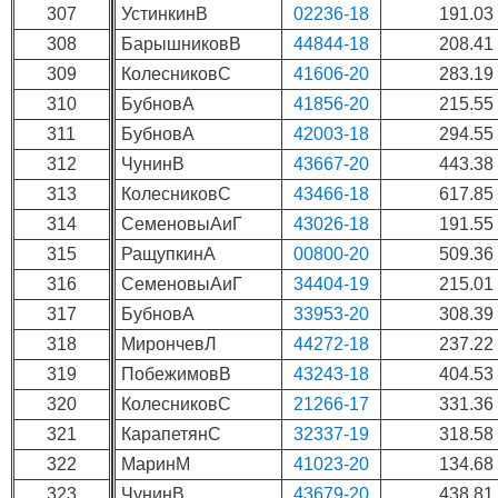
307
УстинкинВ
02236-18
191.03
308
БарышниковВ
44844-18
208.41
309
КолесниковС
41606-20
283.19
310
БубновА
41856-20
215.55
311
БубновА
42003-18
294.55
312
ЧунинВ
43667-20
443.38
313
КолесниковС
43466-18
617.85
314
СеменовыАиГ
43026-18
191.55
315
РащупкинА
00800-20
509.36
316
СеменовыАиГ
34404-19
215.01
317
БубновА
33953-20
308.39
318
МирончевЛ
44272-18
237.22
319
ПобежимовВ
43243-18
404.53
320
КолесниковС
21266-17
331.36
321
КарапетянС
32337-19
318.58
322
МаринМ
41023-20
134.68
323
ЧунинВ
43679-20
438.81