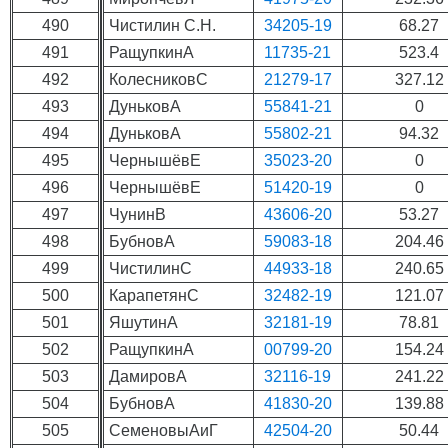
490
Чистилин С.Н.
34205-19
68.27
491
РащупкинА
11735-21
523.4
492
КолесниковС
21279-17
327.12
493
ДуньковА
55841-21
0
494
ДуньковА
55802-21
94.32
495
ЧернышёвЕ
35023-20
0
496
ЧернышёвЕ
51420-19
0
497
ЧунинВ
43606-20
53.27
498
БубновА
59083-18
204.46
499
ЧистилинС
44933-18
240.65
500
КарапетянС
32482-19
121.07
501
ЯшутинА
32181-19
78.81
502
РащупкинА
00799-20
154.24
503
ДамировА
32116-19
241.22
504
БубновА
41830-20
139.88
505
СеменовыАиГ
42504-20
50.44