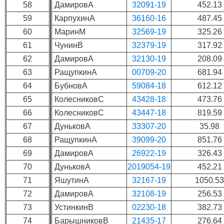
58
ДамировА
32091-19
452.13
59
КарпухинА
36160-16
487.45
60
МаринМ
32569-19
325.26
61
ЧунинВ
32379-19
317.92
62
ДамировА
32130-19
208.09
63
РащупкинА
00709-20
681.94
64
БубновА
59084-18
612.12
65
КолесниковС
43428-18
473.76
66
КолесниковС
43447-18
819.59
67
ДуньковА
33307-20
35.98
68
РащупкинА
39099-20
851.76
69
ДамировА
26922-19
326.43
70
ДуньковА
2019054-19
452.21
71
ЯшутинА
32167-19
1050.5
72
ДамировА
32108-19
256.53
73
УстинкинВ
02230-18
382.73
74
БарышниковВ
21435-17
276.64