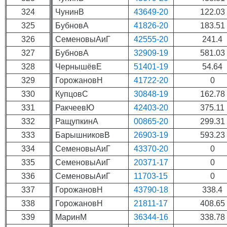
324
ЧунинВ
43649-20
122.03
325
БубновА
41826-20
183.51
326
СеменовыАиГ
42555-20
241.4
327
БубновА
32909-19
581.03
328
ЧернышёвЕ
51401-19
54.64
329
ГорожановН
41722-20
0
330
КупцовС
30848-19
162.78
331
РакчеевЮ
42403-20
375.11
332
РащупкинА
00865-20
299.31
333
БарышниковВ
26903-19
593.23
334
СеменовыАиГ
43370-20
0
335
СеменовыАиГ
20371-17
0
336
СеменовыАиГ
11703-15
0
337
ГорожановН
43790-18
338.4
338
ГорожановН
21811-17
408.65
339
МаринМ
36344-16
338.78