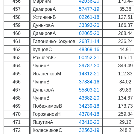
456
МаринМ
42036-20
170.44
457
ДамировА
57477-19
35.38
458
УстинкинВ
02261-18
127.51
459
ДуньковА
33393-20
166.37
460
ДамировА
02065-20
268.44
461
Гапоненко-Кокунов
26871-14
236.24
462
КупцовС
48869-16
44.91
463
РакчеевЮ
00452-21
165.11
464
ЧунинВ
39787-20
349.49
465
ИваненковМ
14312-21
112.33
466
ЧунинВ
37884-16
84.02
467
ДуньковА
55803-21
89.83
468
ЧунинВ
43682-20
134.67
469
ПобежимовВ
34239-18
173.73
470
ГорожановН
43784-18
259.84
471
ЯшутинА
43410-20
29.12
472
КолесниковС
32563-19
248.2