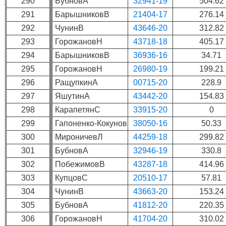
290
БубновА
32941-19
504.62
291
БарышниковВ
21404-17
276.14
292
ЧунинВ
43646-20
312.82
293
ГорожановН
43718-18
405.17
294
БарышниковВ
36936-16
34.71
295
ГорожановН
26980-19
199.21
296
РащупкинА
00715-20
228.9
297
ЯшутинА
43442-20
154.83
298
КарапетянС
33915-20
0
299
Гапоненко-Кокунов
38050-16
50.33
300
МироничевЛ
44259-18
299.82
301
БубновА
32946-19
330.8
302
ПобежимовВ
43287-18
414.96
303
КупцовС
20510-17
57.81
304
ЧунинВ
43663-20
153.24
305
БубновА
41812-20
220.35
306
ГорожановН
41704-20
310.02