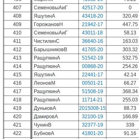
407
СеменовыАиГ
42517-20
0
408
ЯшутинА
43418-20
320.49
409
ГорожановН
21942-17
447.75
410
СеменовыАиГ
43011-18
58.13
411
ЧистилинС
36640-16
163.03
412
БарышниковВ
41765-20
303.32
413
РащупкинА
51542-19
532.75
414
РащупкинА
00868-20
254.26
415
ЯшутинА
22441-17
42.14
416
ЛеоновМ
00501-21
66.27
417
РащупкинА
51508-19
368.34
418
РащупкинА
11714-21
255.03
419
ДуньковА
2015008-15
88.73
420
ДамировА
32100-19
166.89
421
ЧунинВ
32377-19
339
422
БубновА
41801-20
91.16