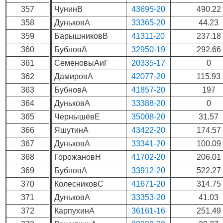
357
ЧунинВ
43695-20
490.22
358
ДуньковА
33365-20
44.23
359
БарышниковВ
41311-20
237.18
360
БубновА
32950-19
292.66
361
СеменовыАиГ
20335-17
0
362
ДамировА
42077-20
115.93
363
БубновА
41857-20
197
364
ДуньковА
33388-20
0
365
ЧернышёвЕ
35008-20
31.57
366
ЯшутинА
43422-20
174.57
367
ДуньковА
33341-20
100.09
368
ГорожановН
41702-20
206.01
369
БубновА
33912-20
522.27
370
КолесниковС
41671-20
314.75
371
ДуньковА
33353-20
41.03
372
КарпухинА
36161-16
251.49