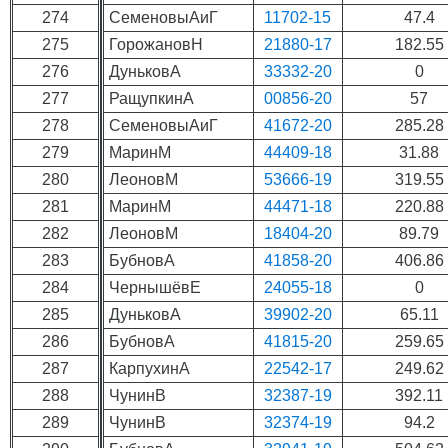
274
СеменовыАиГ
11702-15
47.4
275
ГорожановН
21880-17
182.55
276
ДуньковА
33332-20
0
277
РащупкинА
00856-20
57
278
СеменовыАиГ
41672-20
285.28
279
МаринМ
44409-18
31.88
280
ЛеоновМ
53666-19
319.55
281
МаринМ
44471-18
220.88
282
ЛеоновМ
18404-20
89.79
283
БубновА
41858-20
406.86
284
ЧернышёвЕ
24055-18
0
285
ДуньковА
39902-20
65.11
286
БубновА
41815-20
259.65
287
КарпухинА
22542-17
249.62
288
ЧунинВ
32387-19
392.11
289
ЧунинВ
32374-19
94.2