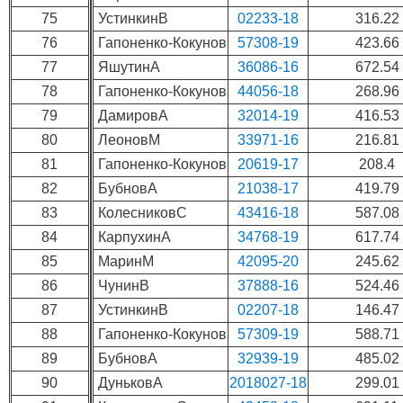
75
УстинкинВ
02233-18
316.22
76
Гапоненко-Кокунов
57308-19
423.66
77
ЯшутинА
36086-16
672.54
78
Гапоненко-Кокунов
44056-18
268.96
79
ДамировА
32014-19
416.53
80
ЛеоновМ
33971-16
216.81
81
Гапоненко-Кокунов
20619-17
208.4
82
БубновА
21038-17
419.79
83
КолесниковС
43416-18
587.08
84
КарпухинА
34768-19
617.74
85
МаринМ
42095-20
245.62
86
ЧунинВ
37888-16
524.46
87
УстинкинВ
02207-18
146.47
88
Гапоненко-Кокунов
57309-19
588.71
89
БубновА
32939-19
485.02
90
ДуньковА
2018027-18
299.01