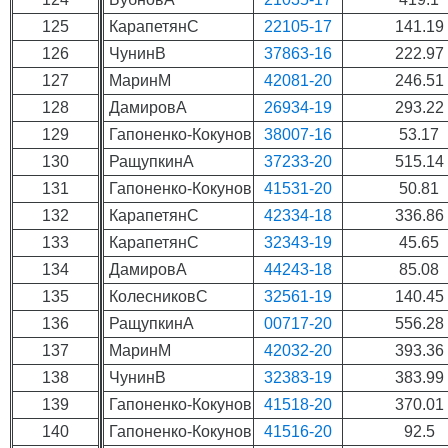
125
КарапетянС
22105-17
141.19
126
ЧунинВ
37863-16
222.97
127
МаринМ
42081-20
246.51
128
ДамировА
26934-19
293.22
129
Гапоненко-Кокунов
38007-16
53.17
130
РащупкинА
37233-20
515.14
131
Гапоненко-Кокунов
41531-20
50.81
132
КарапетянС
42334-18
336.86
133
КарапетянС
32343-19
45.65
134
ДамировА
44243-18
85.08
135
КолесниковС
32561-19
140.45
136
РащупкинА
00717-20
556.28
137
МаринМ
42032-20
393.36
138
ЧунинВ
32383-19
383.99
139
Гапоненко-Кокунов
41518-20
370.01
140
Гапоненко-Кокунов
41516-20
92.5