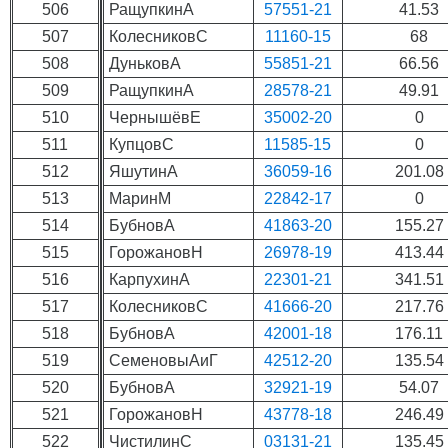
506
РащупкинА
57551-21
41.53
507
КолесниковС
11160-15
68
508
ДуньковА
55851-21
66.56
509
РащупкинА
28578-21
49.91
510
ЧернышёвЕ
35002-20
0
511
КупцовС
11585-15
0
512
ЯшутинА
36059-16
201.08
513
МаринМ
22842-17
0
514
БубновА
41863-20
155.27
515
ГорожановН
26978-19
413.44
516
КарпухинА
22301-21
341.51
517
КолесниковС
41666-20
217.76
518
БубновА
42001-18
176.11
519
СеменовыАиГ
42512-20
135.54
520
БубновА
32921-19
54.07
521
ГорожановН
43778-18
246.49
522
ЧистилинС
03131-21
135.45