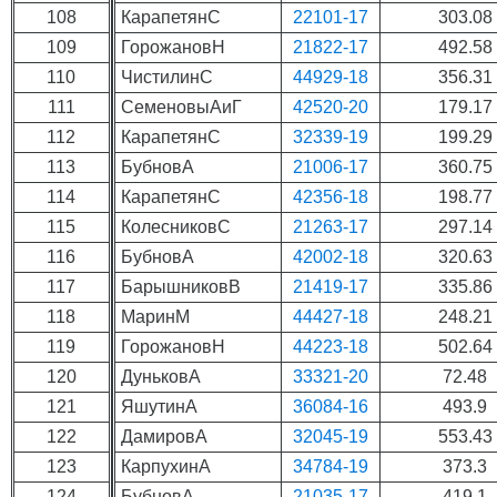
108
КарапетянС
22101-17
303.08
109
ГорожановН
21822-17
492.58
110
ЧистилинС
44929-18
356.31
111
СеменовыАиГ
42520-20
179.17
112
КарапетянС
32339-19
199.29
113
БубновА
21006-17
360.75
114
КарапетянС
42356-18
198.77
115
КолесниковС
21263-17
297.14
116
БубновА
42002-18
320.63
117
БарышниковВ
21419-17
335.86
118
МаринМ
44427-18
248.21
119
ГорожановН
44223-18
502.64
120
ДуньковА
33321-20
72.48
121
ЯшутинА
36084-16
493.9
122
ДамировА
32045-19
553.43
123
КарпухинА
34784-19
373.3
124
БубновА
21035-17
419.1