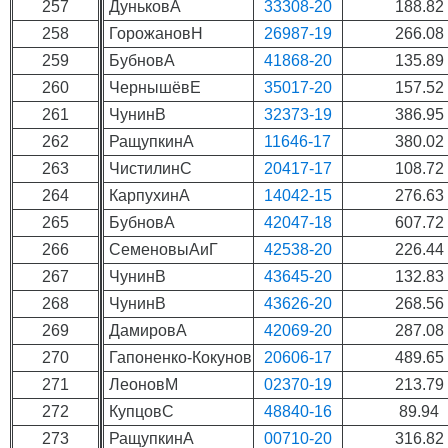
257
ДуньковА
33308-20
188.82
258
ГорожановН
26987-19
266.08
259
БубновА
41868-20
135.89
260
ЧернышёвЕ
35017-20
157.52
261
ЧунинВ
32373-19
386.95
262
РащупкинА
11646-17
380.02
263
ЧистилинС
20417-17
108.72
264
КарпухинА
14042-15
276.63
265
БубновА
42047-18
607.72
266
СеменовыАиГ
42538-20
226.44
267
ЧунинВ
43645-20
132.83
268
ЧунинВ
43626-20
268.56
269
ДамировА
42069-20
287.08
270
Гапоненко-Кокунов
20606-17
489.65
271
ЛеоновМ
02370-19
213.79
272
КупцовС
48840-16
89.94
273
РащупкинА
00710-20
316.82