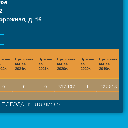
дов
2
орожная, д. 16
ризов
Призовых
Призов
Призовых
Призов
Призовых
Пр
а
км. за
за
км. за
за
км. за
за
022г.
2021г.
2021г.
2020г.
2020г.
2019г.
201
0
0
0
317.107
1
222.818
а ПОГОДА на это число.