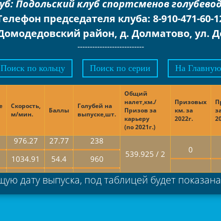
уб: Подольский клуб спортсменов голубево
Телефон председателя клуба: 8-910-471-60-1
Домодедовский район, д. Долматово, ул. Д
---------------------------
Поиск по кольцу
Поиск по серии
На Главную
Общий
налет,км./
Призовых
П
е
Скорость,
Голубей на
Баллы
Призов за
км. за
з
м/мин.
выпуске,шт.
карьеру
2022г.
2
(по 2021г.)
976.27
27.77
238
0
539.925 / 2
1034.91
54.4
960
ую дату выпуска, под таблицей будет показан