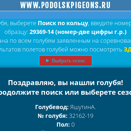
WWW.PODOLSKPIGEONS.RU
убя, выберете
Поиск по кольцу
, введите номе
образцу:
29369-14 (номер-две цифры г.р.)
ана по всем голубям заявленным на соревнова
льтатов полетов голубей можно посмотреть
З
Выбрать сезон
Поздравляю, вы нашли голубя!
родолжите поиск или выберете сез
Голубевод:
ЯшутинА.
№ голубя:
32162-19
Пол:
0