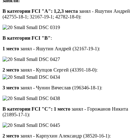
заняли:
В категории FCI "А":
1,2,3 места
занял - Яшутин Андрей
(42755-18-1; 32167-19-1; 42782-18-0):
В категории FCI "В"
:
1 место
занял - Яшутин Андрей (32167-19-1):
2 место
занял - Купцов Сергей (43391-18-0):
3 место
занял - Чунин Вячеслав (196346-18-1):
В категории FCI "С":
1 место
занял - Горожанов Никита
(21895-17-1):
2 место
занял - Карпухин Александр (38520-16-1):