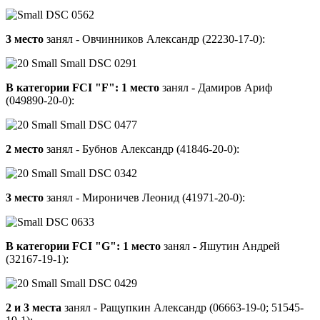
3 место
занял - Овчинников Александр (22230-17-0):
В категории FCI "F":
1 место
занял - Дамиров Ариф
(049890-20-0):
2 место
занял - Бубнов Александр (41846-20-0):
3 место
занял - Мироничев Леонид (41971-20-0):
В категории FCI "G":
1 место
занял - Яшутин Андрей
(32167-19-1):
2 и 3 места
занял - Ращупкин Александр (06663-19-0; 51545-